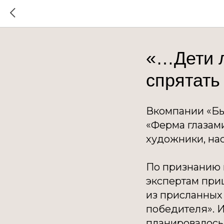
«…Дети л
спрятать
Вкомпании «Бы
«Ферма глазам
художники, нас
По признанию 
экспертам при
из присланных 
победителя». И
планировалось,