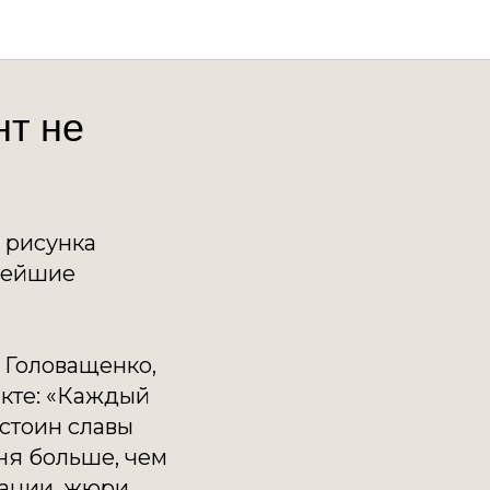
нт не
 рисунка
ивейшие
 Головащенко,
екте: «Каждый
остоин славы
дня больше, чем
нации, жюри