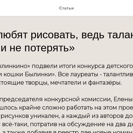
Статьи
юбят рисовать, ведь тала
 и не потерять»
линкино» подвели итоги конкурса детского
и кошки Былинки». Все лауреаты - талантл
тоящие творцы, мечтатели и фантазёры.
председателя конкурсной комиссии, Елены
шлось крайне сложно работать на этом про
рисунков уникален, а каждый из авторов д
 всё-таки, потратив на обсуждение на два 
 а также добавив в реестр две новые номи