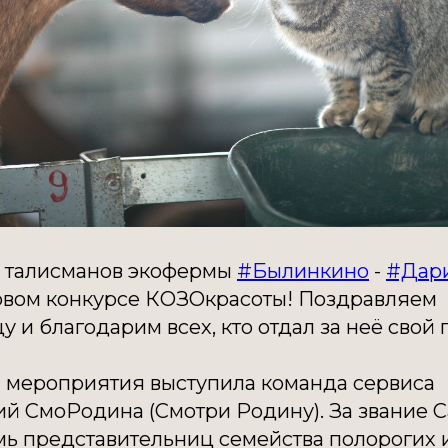
 талисманов экофермы
#Былинкино
-
#Дар
рвом конкурсе КОЗОкрасоты! Поздравляем
 и благодарим всех, кто отдал за неё свой г
 мероприятия выступила команда сервиса
ий СмоРодина (Смотри Родину). За звание 
мь представительниц семейства полорогих 