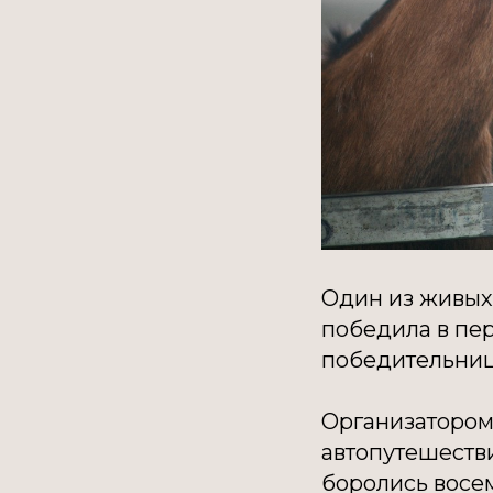
Один из живых
победила в пе
победительницу
Организатором
автопутешеств
боролись восе