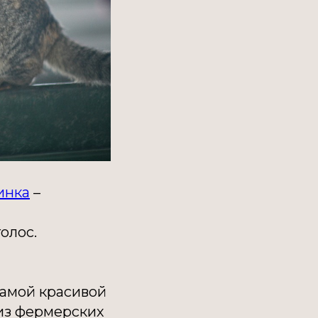
инка
–
олос.
Самой красивой
из фермерских