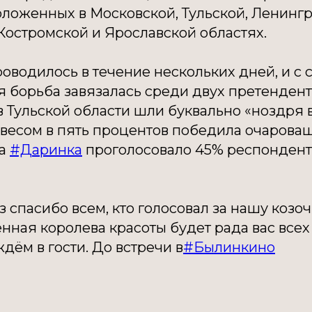
оложенных в Московской, Тульской, Ленинг
Костромской и Ярославской областях.
оводилось в течение нескольких дней, и с 
я борьба завязалась среди двух претендент
 Тульской области шли буквально «ноздря 
евесом в пять процентов победила очарова
За
#Даринка
проголосовало 45% респонденто
з спасибо всем, кто голосовал за нашу козоч
нная королева красоты будет рада вас все
ждём в гости. До встречи в
#Былинкино