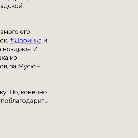
радской,
самого его
ок.
#Даринка
и
в ноздрю». И
шка из
в, за Мусю –
ку. Но, конечно
х поблагодарить